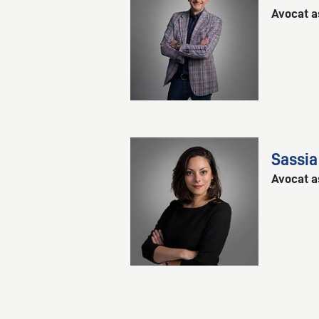
Avocat a
Sassia
Avocat a