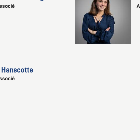
ssocié
A
 Hanscotte
ssocié