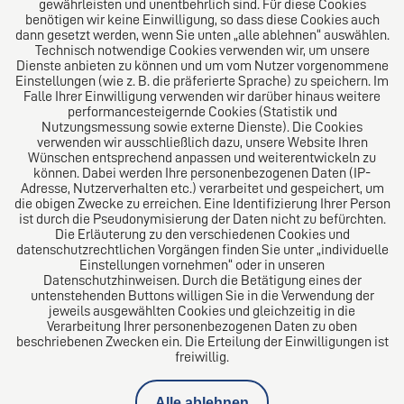
gewährleisten und unentbehrlich sind. Für diese Cookies
Mandanten tätig.
benötigen wir keine Einwilligung, so dass diese Cookies auch
dann gesetzt werden, wenn Sie unten „alle ablehnen“ auswählen.
Technisch notwendige Cookies verwenden wir, um unsere
Dienste anbieten zu können und um vom Nutzer vorgenommene
Folgen Sie uns auf
Einstellungen (wie z. B. die präferierte Sprache) zu speichern. Im
Falle Ihrer Einwilligung verwenden wir darüber hinaus weitere
performancesteigernde Cookies (Statistik und
Nutzungsmessung sowie externe Dienste). Die Cookies
verwenden wir ausschließlich dazu, unsere Website Ihren
Wünschen entsprechend anpassen und weiterentwickeln zu
können. Dabei werden Ihre personenbezogenen Daten (IP-
Adresse, Nutzerverhalten etc.) verarbeitet und gespeichert, um
die obigen Zwecke zu erreichen. Eine Identifizierung Ihrer Person
Das europäische Kanzlei-Netzwerk
ist durch die Pseudonymisierung der Daten nicht zu befürchten.
Die Erläuterung zu den verschiedenen Cookies und
datenschutzrechtlichen Vorgängen finden Sie unter „individuelle
Einstellungen vornehmen“ oder in unseren
Datenschutzhinweisen. Durch die Betätigung eines der
untenstehenden Buttons willigen Sie in die Verwendung der
jeweils ausgewählten Cookies und gleichzeitig in die
Verarbeitung Ihrer personenbezogenen Daten zu oben
beschriebenen Zwecken ein. Die Erteilung der Einwilligungen ist
freiwillig.
Alle ablehnen