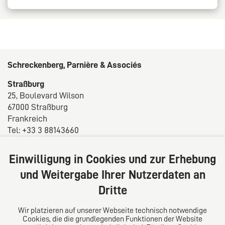
Schreckenberg, Parnière & Associés
Straßburg
25, Boulevard Wilson
67000 Straßburg
Frankreich
Tel: +33 3 88143660
Fax: +33 3 88143665
E-Mail:
info@sp-avocats.fr
Einwilligung in Cookies und zur Erhebung
und Weitergabe Ihrer Nutzerdaten an
Über uns
Dritte
Wir denken über Grenzen hinweg: gegründet in
Straßburg am Schnittpunkt Europas, in Frankreich zu
Wir platzieren auf unserer Webseite technisch notwendige
Hause, europaweit und international im Interesse der
Cookies, die die grundlegenden Funktionen der Website